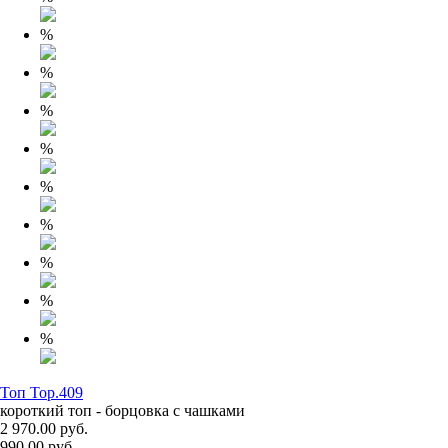
%
%
%
%
%
%
%
%
%
Топ Top.409
короткий топ - борцовка с чашками
2 970.00 руб.
990.00 руб.