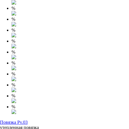
%
%
%
%
%
%
%
%
%
%
Повязка Pv.03
утепленная повязка