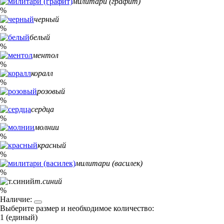
милитари (графит)
%
черный
%
белый
%
ментол
%
коралл
%
розовый
%
сердца
%
молнии
%
красный
%
милитари (василек)
%
т.синий
%
Наличие:
Выберите размер и необходимое количество:
1 (единый)