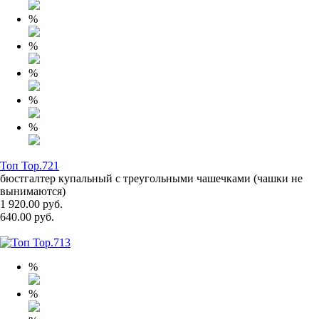
%
%
%
%
%
Топ Top.721
бюстгалтер купальный с треугольными чашечками (чашки не
вынимаются)
1 920.00 руб.
640.00 руб.
%
%