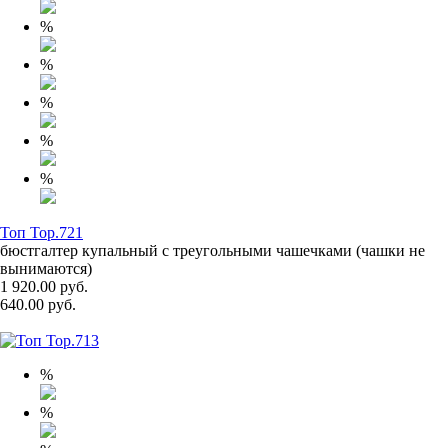
%
%
%
%
%
Топ Top.721
бюстгалтер купальный с треугольными чашечками (чашки не
вынимаются)
1 920.00 руб.
640.00 руб.
%
%