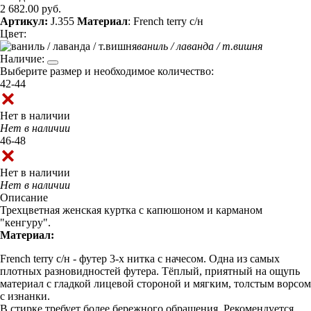
2 682.00 руб.
Артикул:
J.355
Материал
: French terry с/н
Цвет:
ваниль / лаванда / т.вишня
Наличие:
Выберите размер и необходимое количество:
42-44
Нет в наличии
Нет в наличии
46-48
Нет в наличии
Нет в наличии
Описание
Трехцветная женская куртка с капюшоном и карманом
"кенгуру".
Материал:
French terry с/н - футер 3-х нитка с начесом. Одна из самых
плотных разновидностей футера. Тёплый, приятный на ощупь
материал с гладкой лицевой стороной и мягким, толстым ворсом
с изнанки.
В стирке требует более бережного обращения. Рекомендуется