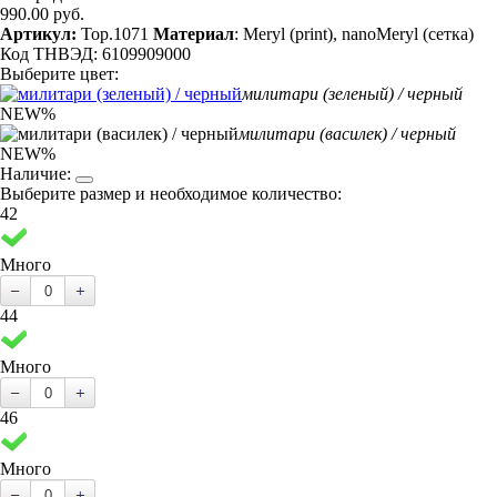
990.00 руб.
Артикул:
Top.1071
Материал
: Meryl (print), nanoMeryl (сетка)
Код ТНВЭД: 6109909000
Выберите цвет:
милитари (зеленый) / черный
NEW
%
милитари (василек) / черный
NEW
%
Наличие:
Выберите размер и необходимое количество:
42
Много
44
Много
46
Много