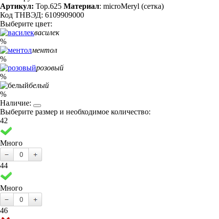
Артикул:
Top.625
Материал
: microMeryl (сетка)
Код ТНВЭД: 6109909000
Выберите цвет:
василек
%
ментол
%
розовый
%
белый
%
Наличие:
Выберите размер и необходимое количество:
42
Много
44
Много
46