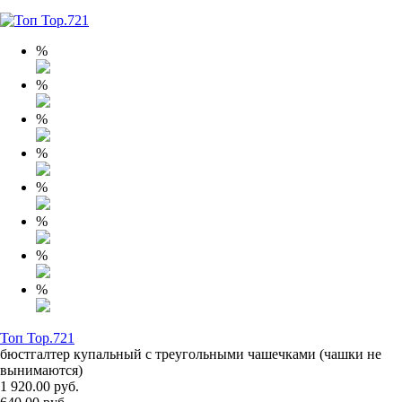
%
%
%
%
%
%
%
%
Топ Top.721
бюстгалтер купальный с треугольными чашечками (чашки не
вынимаются)
1 920.00 руб.